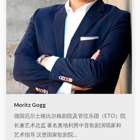
Moritz Gogg
德国厄尔士格比尔格剧院及管弦乐团（ETO）院
长兼艺术总监 著名奥地利男中音歌剧演唱家和
艺术指导 汉堡国家歌剧院…