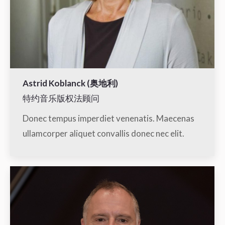
Astrid Koblanck (奥地利)
特约音乐版权法顾问
Donec tempus imperdiet venenatis. Maecenas
ullamcorper aliquet convallis donec nec elit.