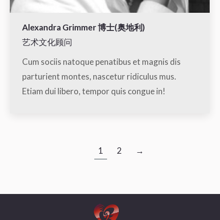
Alexandra Grimmer 博士(奥地利)
艺术文化顾问
Cum sociis natoque penatibus et magnis dis
parturient montes, nascetur ridiculus mus.
Etiam dui libero, tempor quis congue in!
1
2
→