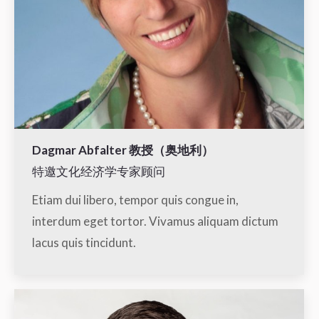
Dagmar Abfalter 教授（奥地利）
特邀文化经济学专家顾问
Etiam dui libero, tempor quis congue in,
interdum eget tortor. Vivamus aliquam dictum
lacus quis tincidunt.