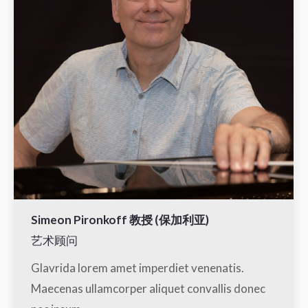
Simeon Pironkoff 教授 (保加利亚)
艺术顾问
Glavrida lorem amet imperdiet venenatis.
Maecenas ullamcorper aliquet convallis donec