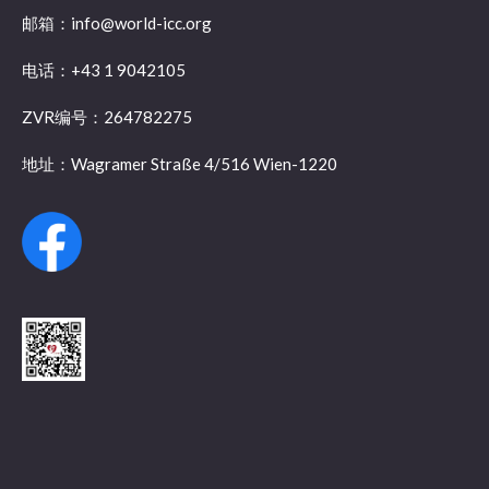
邮箱：info@world-icc.org
电话：+43 1 9042105
ZVR编号：264782275
地址：Wagramer Straße 4/516 Wien-1220