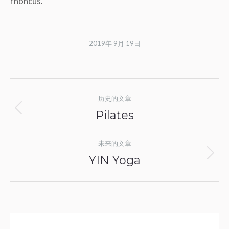
rhoncus.
2019年 9月 19日
相
历史的文章
册
Pilates
上
导
一
未来的文章
个
航
YIN Yoga
下
相
一
册：
个
相
册：