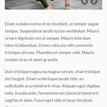
Etiam sodales metus et ex tincidunt, at semper augue
tempus. Suspendisse iaculis luctus vestibulum. Mauris
ornare dignissim est ut semper. Mauris interdum
lobortis bibendum. Donec vehicula velit commodo
tristique ultrices. Phasellus et semper velit. Mauris
sodales id ex sit amet gravida.
Duis tristique magna eu magna rutrum, vitae tristique
nisi feugiat. Etiam scelerisque iaculis felis, eu
sollicitudin arcu hendrerit vitae. Aliquam eget dapibus
nulla. In nulla enim, fermentum nec placerat hendrerit,
sagittis et diam. Fusce eget nibh et lacus tincidunt