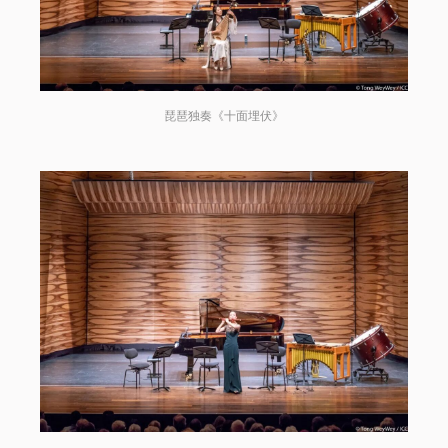
琵琶独奏《十面埋伏》