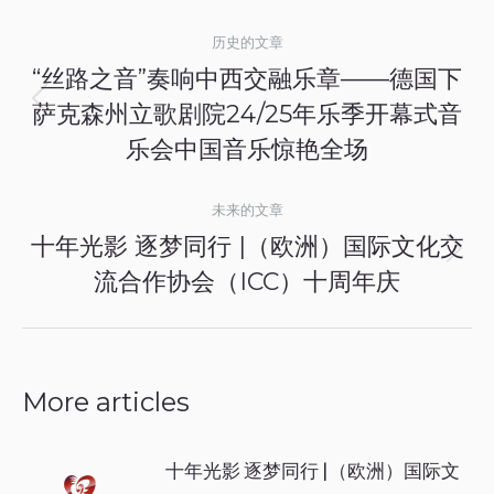
文
历史的文章
章
“丝路之音”奏响中西交融乐章——德国下
导
萨克森州立歌剧院24/25年乐季开幕式音
历
史
乐会中国音乐惊艳全场
航
的
文
未来的文章
十年光影 逐梦同行 |（欧洲）国际文化交
章：
未
流合作协会（ICC）十周年庆
来
的
文
章：
More articles
十年光影 逐梦同行 |（欧洲）国际文