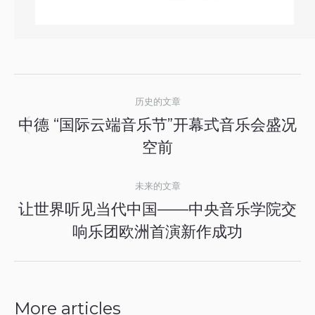
文
历史的文章
章
中德 “国际云端音乐节”开幕式音乐会盛况
历
导
空前
史
航
的
未来的文章
文
让世界听见当代中国——中央音乐学院交
章：
未
响乐团欧洲首演新作成功
来
的
文
章：
More articles